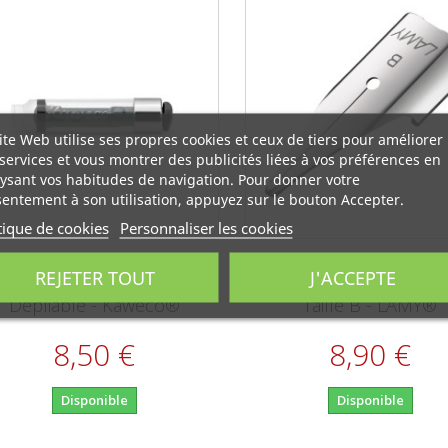
ite Web utilise ses propres cookies et ceux de tiers pour améliorer
services et vous montrer des publicités liées à vos préférences en
ysant vos habitudes de navigation. Pour donner votre
entement à son utilisation, appuyez sur le bouton Accepter.
tique de cookies
Personnaliser les cookies
Mini Convertisseur
Plume Z 50 Acier Poli
REJETER TOUT
J'ACCEPTE
Dépliable - Kaweco®
Taille B - LAMY®
8,50 €
8,90 €
Disponible
Disponible