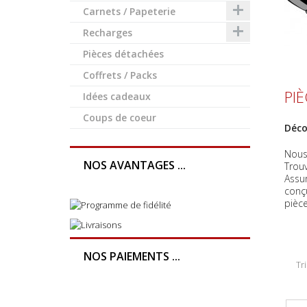

Carnets / Papeterie

Recharges
Pièces détachées
Coffrets / Packs
PI
Idées cadeaux
Coups de coeur
Déco
Nous
NOS AVANTAGES ...
Trouv
Assur
conçu
pièce
NOS PAIEMENTS ...
Tri