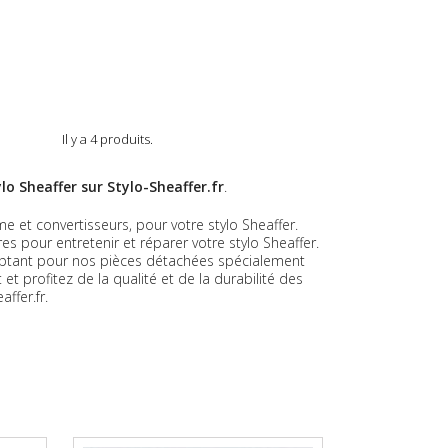
Il y a 4 produits.
o Sheaffer sur Stylo-Sheaffer.fr
.
t convertisseurs, pour votre stylo Sheaffer.
s pour entretenir et réparer votre stylo Sheaffer.
 optant pour nos pièces détachées spécialement
t profitez de la qualité et de la durabilité des
ffer.fr.