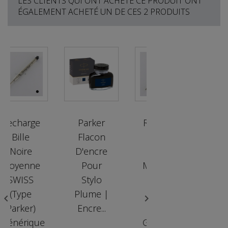
LES CLIENTS QUI ONT ACHETÉ CE PRODUIT ONT
ÉGALEMENT ACHETÉ UN DE CES 2 PRODUITS
arge
Parker
Recharge
Parker
le
Flacon
Bille
Flacon
re
D'encre
Noire
D'encre
nne
Pour
Moyenne
Pour
SS
Stylo
SWISS
Stylo
pe
Plume |
(Type
Plume |


er)
Encre...
Parker)
Encre...
rique
Générique