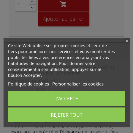

Ajouter au panier
Ce site Web utilise ses propres cookies et ceux de
INFORMATIONS
tiers pour améliorer nos services et vous montrer des
publicités liées à vos préférences en analysant vos
habitudes de navigation. Pour donner votre
Explorez la Sérénité de l'Hiver avec le Coffret
consentement à son utilisation, appuyez sur le
"Encres Hivernales" J. Herbin®.
bouton Accepter.
Contenu du Coffret :
Politique de cookies
Personnaliser les cookies
5 flacons d'encre de 10 ml chacun
Nuances Minérales : Vert de Gris, Éclat de Saphir,
J'ACCEPTE
Perle Noire, Poussière de Lune, Gris Nuage
Caractéristiques :
REJETER TOUT
Palette Hivernale
:
Le Coffret "Encres Hivernales"
offre une sélection de teintes inspirées de l'hiver,
évoquant la sérénité et l'élégance de la saison. Des