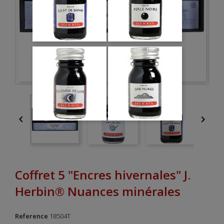


Coffret 5 "Encres hivernales" J.
Herbin® Nuances minérales
Reference
18504T