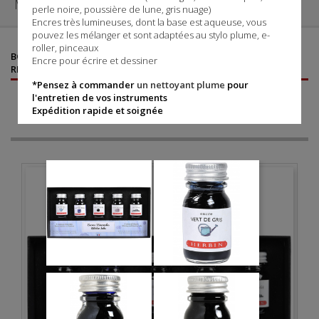
MENU

perle noire, poussière de lune, gris nuage)
Encres très lumineuses, dont la base est aqueuse, vous
pouvez les mélanger et sont adaptées au stylo plume, e-
roller, pinceaux
©
©
BOUTIQUE AGRÉÉE SHEAFFER
- VENTE DE STYLOS SHEAFFER
,
Encre pour écrire et dessiner
RECHARGES, ÉTUIS ET PARURES
*Pensez à commander
un nettoyant plume
pour
CATÉGORIES
l'entretien de vos instruments
Expédition rapide et soignée