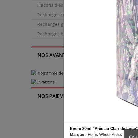
Flacons d'encre
Recharges rollers (+gel)

Recharges génériques
Recharges billes
NOS AVANTAGES ...
NOS PAIEMENTS ...

Encre 20ml "Prés au Clair de Lune"
Marque :
Ferris Wheel Press
Ce s