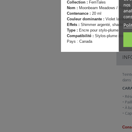
Collection :
FerriTales
nos 
Nom :
Moonbeam Meadows / Prés au 
anal
Contenance :
20 ml
cons
Couleur dominante :
Violet lavande c
Poli
Effets :
Shimmer argenté, shading lé
Type :
Encre pour stylo-plume
Compatibilité :
Stylos-plume (toutes t
Pays : Canada
INF
Teint
dans 
CARA
• Rés
• Pai
• À b
• Cap
Conse