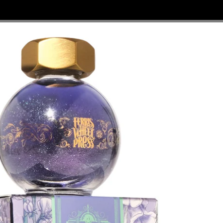

©
EAFFER
, RECHARGES, ÉTUIS ET PARURES
PIÈCES DÉTACHÉES
ml "Prés au Clair de Lune" – Ferris Wheel Press®
Encre 20ml 
Clair de Lun