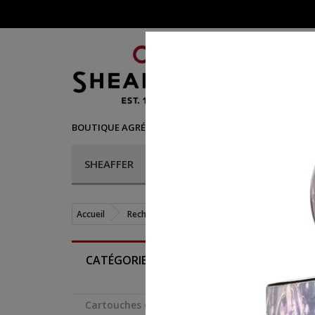
©
BOUTIQUE AGRÉÉE SHEAFFER
- VENTE DE STYLOS SH
SHEAFFER
STYLOS
RECHARGES
Accueil
Recharges
Flacons d'encre
Encre 20
CATÉGORIES
Cartouches d'encre