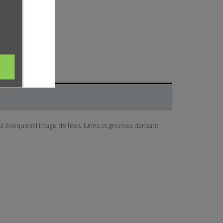
i évoquent l'image de fées,
lutins et gnomes dansant