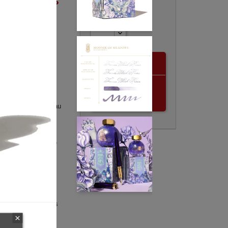
Quantité
s®
513
lair de Lune" –

Wheel Press
Ajouter au
iTales
panier
Meadows / Prés au
 ml
te :
Violet lavande
argenté, shading
 stylo-plume
tylos-plume (toutes
pés, pinceaux