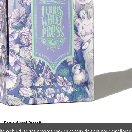
Wheel Pres
Reference
INK-20-FT2
Encre 20ml "Prés au C
Ferris Wheel Press®
Marque :
Ferris 
Collection :
Ferr
Nom :
Moonbeam 
Clair de Lune
Contenance :
20
Couleur dominan
clair
Effets :
Shimmer 

léger à moyen
Type :
Encre pour
Compatibilité :
S
 – Ferris Wheel Press®
tailles), stylos trem
ite Web utilise ses propres cookies et ceux de tiers pour améliorer