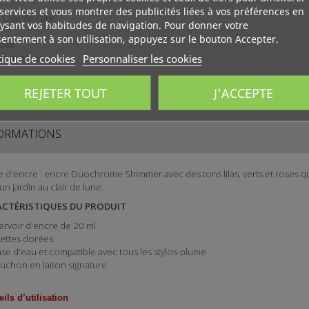
Pays : Canada
services et vous montrer des publicités liées à vos préférences en
Clair de Lune
ysant vos habitudes de navigation. Pour donner votre

Plus d'infos
entement à son utilisation, appuyez sur le bouton Accepter.
lair
tique de cookies
Personnaliser les cookies
ger à moyen
En stock
2 Produits
ailles), stylos trempés, pinceaux
REJETER TOUT
J'ACCEPTE
ORMATIONS
e d'encre : encre Duochrome Shimmer avec des tons lilas, verts et roses qu
un jardin au clair de lune.
CTÉRISTIQUES DU PRODUIT
ervoir d'encre de 20 ml
llettes dorées
ase d'eau et compatible avec tous les stylos-plume
uchon en laiton signature
ils d’utilisation