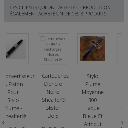
LES CLIENTS QUI ONT ACHETÉ CE PRODUIT ONT
ÉGALEMENT ACHETÉ UN DE CES 8 PRODUITS
Cartouches
onvertisseur
Stylo
Lot 
D'encre
À Piston
Plume
Rech
Noire
Pour
Moyenne
Bi
Sheaffer®
Stylo
300
No
Blister
Plume -
Laque
Comp
De 5
heaffer®
Bleue Et
Sheaf


Attribut