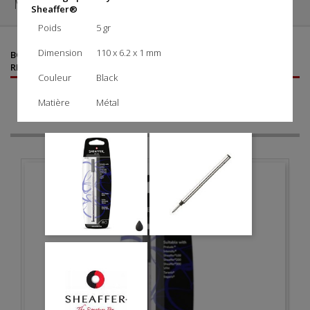
MENU

Sheaffer®
Poids
5 gr
Dimension
110 x 6.2 x 1 mm
©
©
BOUTIQUE AGRÉÉE SHEAFFER
- VENTE DE STYLOS SHEAFFER
,
RECHARGES, ÉTUIS ET PARURES
Couleur
Black
CATÉGORIES
Matière
Métal