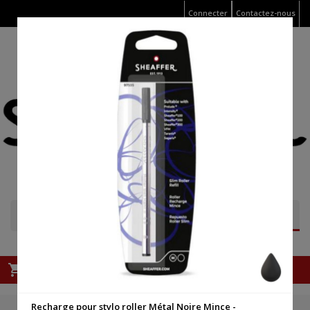
Connecter
Contactez-nous

Panier
shopping_cart
Vide
Recharge pour stylo roller Métal Noire Mince -