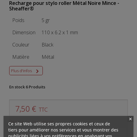
Recharge pour stylo roller Métal Noire Mince -
Sheaffer®
Poids
5 gr
Dimension
110 x 6.2 x 1 mm
Couleur
Black
Matière
Métal

Plus d'infos
En stock
6 Produits
7,50 €
TTC
Remise sur la quantité
Ce site Web utilise ses propres cookies et ceux de
tiers pour améliorer nos services et vous montrer des
Remise sur
Vous
publicités liées à vos préférences en analysant vos
Quantité