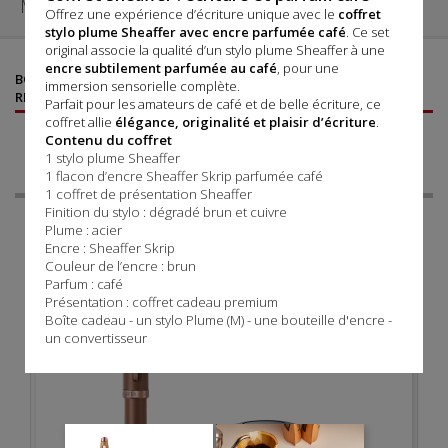
MENU

Offrez une expérience d’écriture unique avec le
coffret
stylo plume Sheaffer avec encre parfumée café
. Ce set
original associe la qualité d’un stylo plume
Sheaffer
à une
encre subtilement parfumée au café
, pour une
©
©
BOUTIQUE AGRÉÉE SHEAFFER
- VENTE DE STYLOS SHEAFFER
,
immersion sensorielle complète.
RECHARGES, ÉTUIS ET PARURES
Parfait pour les amateurs de café et de belle écriture, ce
coffret allie
élégance, originalité et plaisir d’écriture
.
CATÉGORIES
Contenu du coffret
1 stylo plume Sheaffer
1 flacon d’encre Sheaffer Skrip parfumée café
1 coffret de présentation Sheaffer
Finition du stylo : dégradé brun et cuivre
Plume : acier
Encre : Sheaffer Skrip
Couleur de l’encre : brun
Parfum : café
Présentation : coffret cadeau premium
Boîte cadeau - un stylo Plume (M) - une bouteille d'encre -
un convertisseur