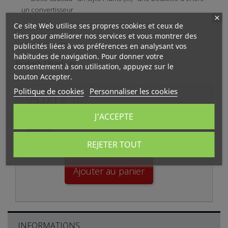
un convertisseur
Ce site Web utilise ses propres cookies et ceux de
tiers pour améliorer nos services et vous montrer des

Plus d'infos
publicités liées à vos préférences en analysant vos
habitudes de navigation. Pour donner votre
En stock
2 Produits
consentement à son utilisation, appuyez sur le
bouton Accepter.
Politique de cookies
Personnaliser les cookies
95,00 €
TTC
J'ACCEPTE
Quantité
REJETER TOUT

Ajouter au panier
INFORMATIONS