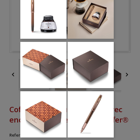


Coffret stylo plume " 100 " avec
encre parfumée café - Sheaffer®
Reference
G09374539C