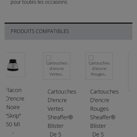
pour toutes les occasions.
PRODUITS COMPATIBLES
Flacon
Cartouches
Cartouches
D'encre
D'encre
D'encre
Car
Noire
Vertes
Rouges
D'e
"Skrip"
Sheaffer®
Sheaffer®
Noi
50 Ml
Blister
Blister
She
-
De 5
De 5
Blis