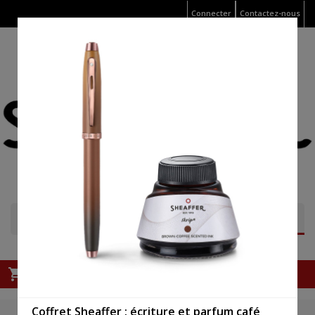
Connecter
Contactez-nous

Panier
shopping_cart
Vide
Coffret Sheaffer : écriture et parfum café