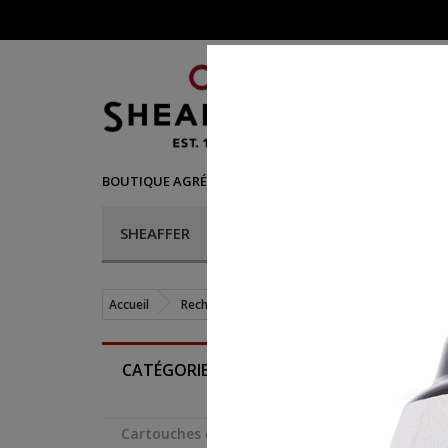
©
BOUTIQUE AGRÉÉE SHEAFFER
- VENTE DE STYLOS SH
SHEAFFER
STYLOS
RECHARGES
Accueil
Recharges
Flacons d'encre
Flacon d
CATÉGORIES
Cartouches d'encre