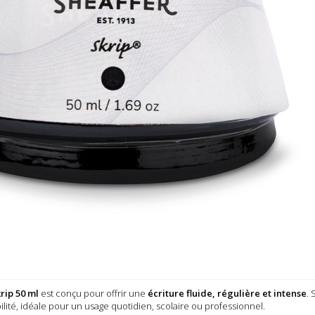
Sheaffer®
Reference
GSH 94231
Condition
Nouveau
Le
flacon d’encre
Skrip 50 ml
est con
une
écriture fluid
intense
. Sa teint
garantit une excellen
idéale pour un usa
scolaire ou profess
Marque :
Shea
Gamme : Skri
Type : encre p

Couleur : noir
Contenance : 
Utilisation : a
ou stylo recharg
rip 50 ml
est conçu pour offrir une
écriture fluide, régulière et intense
. 
Application : é
ilité, idéale pour un usage quotidien, scolaire ou professionnel.
quotidienne