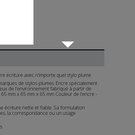

re écriture avec n'importe quel stylo plume.
s marques de stylos-plumes Encre spécialement
ux de l'environnement fabriqué à partir de
- 65 mm x 65 mm x 65 mm Couleur de l'encre -
 écriture nette et fiable. Sa formulation
otes, la correspondance ou un usage
s.