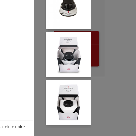
Quantité

 noire Sheaffer
çu pour offrir
e, régulière et
Ajouter au
e noire profonde
panier
te lisibilité,
ge quotidien,
ionnel.
ffer
p
our stylo plume
50 ml
vec convertisseur
eable
Sa teinte noire
criture