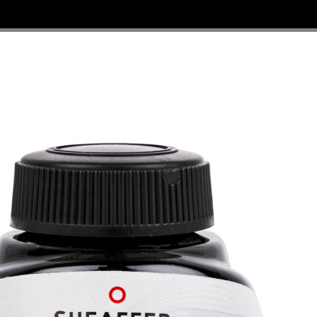

©
EAFFER
, RECHARGES, ÉTUIS ET PARURES
PIÈCES DÉTACHÉES
'encre Noire "Skrip" 50 ml - Sheaffer®
Flacon d'en
"Skrip" 50 m