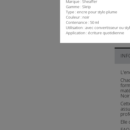
Marque :
Sheaffer
Gamme : Skrip
Type : encre pour stylo plume
Couleur : noir
Contenance : 50 ml
Utilisation : avec convertisseur ou st
Application : écriture quotidienne
INF
L'en
Chaq
form
maté
Noir
Cett
assu
prof
Elle
FAQ 