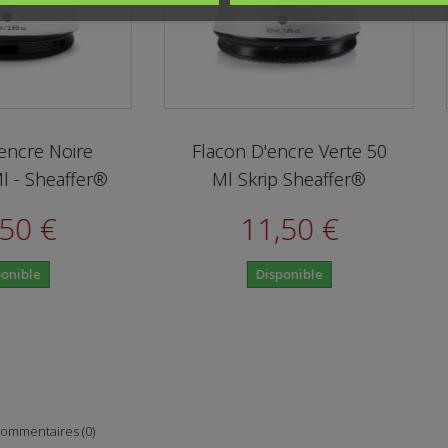
Flacon D'encre Verte 50
Flacon D'encr
Ml Skrip Sheaffer®
Ml Skrip S
11,50 €
11,5
Disponible
Disponi
ommentaires (0)