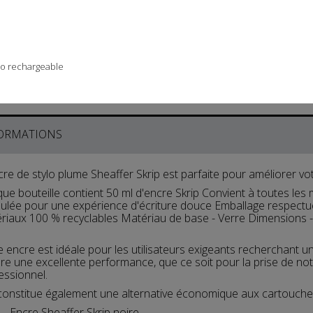

Plus d'infos
ylo rechargeable
En stock
2 Produits
ORMATIONS
cre de stylo plume Sheaffer Skrip est parfaite pour améliorer vot
ue bouteille contient 50 ml d'encre Skrip Convient à toutes le
ulée pour une expérience d'écriture douce Emballage respectue
riaux 100 % recyclables Matériau de base - Verre Dimensions 
e encre est idéale pour les utilisateurs exigeants recherchant une
re une excellente performance, que ce soit pour la prise de n
essionnel.
 constitue également une alternative économique aux cartouche
– Encre Sheaffer Skrip noire