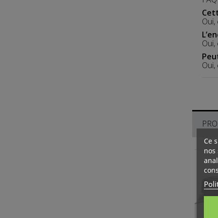
Cett
Oui,
L’en
Oui, 
Peut
Oui,
PRO
Ce s
nos 
anal
cons
Poli