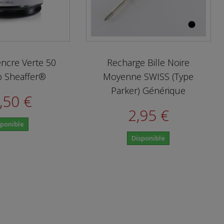
Recharge Bille Noire
Coffret Cadea
Moyenne SWISS (Type
– Stylo-Bille 
Parker) Générique
Notes
2,95 €
31,0
Disponible
Dispon