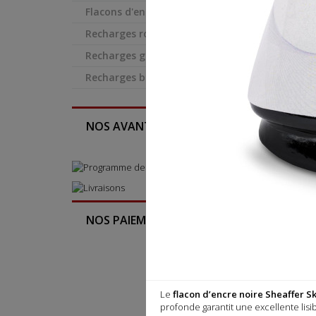
Flacons d'encre
Recharges rollers (+gel)

Recharges génériques
Recharges billes
NOS AVANTAGES ...
NOS PAIEMENTS ...

Le
flacon d’encre noire Sheaffer Sk
profonde garantit une excellente lisib