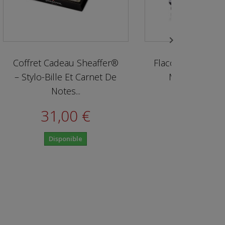

u Sheaffer®
Flacon D'encre Marron 50
Et Carnet De
Ml Skrip Sheaffer®
...
11,50 €
0 €
Disponible
ible