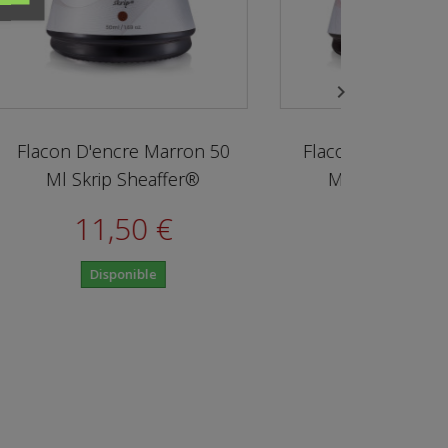

e Marron 50
Flacon D'encre Rouge 50
heaffer®
Ml Skrip Sheaffer®
0 €
11,50 €
ble
Disponible